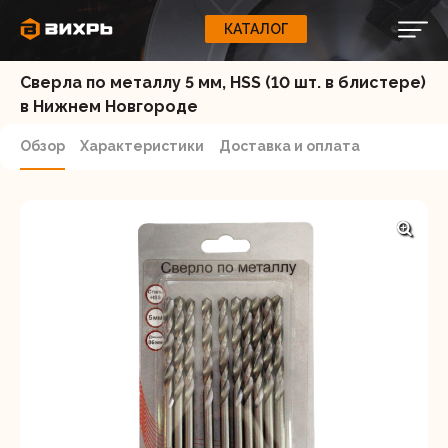
КАТАЛОГ
КАТАЛОГ
0
Свернуть
ВАШ ЗАКАЗ
ВХОД
Сверла по металлу 5 мм, HSS (10 шт. в блистере)
Корзина
Вход
Регистрация
Ваша корзина пуста.
ЭЛЕКТРОИНСТРУМЕНТЫ
в Нижнем Новгороде
О бренде
Обзор
Характеристики
Доставка и оплата
ИНСТРУМЕНТ
Блог
Доставка и оплата
НАСОСЫ
Сервис
Контакты
СЕЛЬХОЗТЕХНИКА
Забыли пароль?
ОБОРУДОВАНИЕ