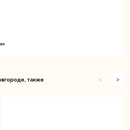
станки
ом
Строительные
Термопистолеты
ие
пылесосы
<
>
Новгороде, также
Фрезерные
Циркулярные
ые
машины
станки