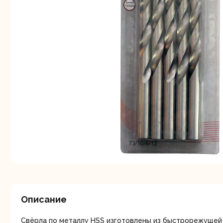
Аккуму
шуру
Комплек
электрои
Описание
Отб
Свёрла по металлу HSS изготовлены из быстрорежущей