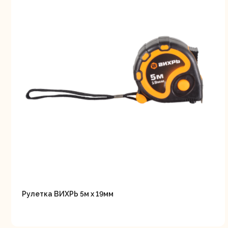
Шлифо
ма
Рулетка ВИХРЬ 5м х 19мм