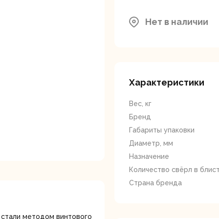
ляторные
Гайковерты
Граверы
поверты
Нет в наличии
Характеристики
тующие для
Краскопульты
Лобзики
Р
Вес, кг
нструмента
Бренд
Габариты упаковки
Диаметр, мм
Назначение
Количество свёрл в блис
Страна бренда
ойные
Отрезные пилы
Перфоратор
 стали методом винтового