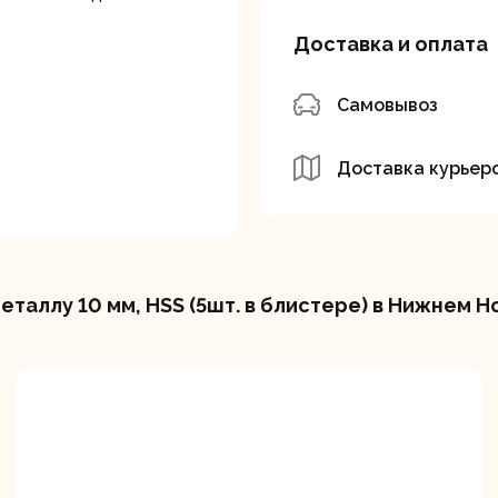
лотки
Доставка и оплата
Самовывоз
Доставка курьер
банки
Сетевые
Степлеры
шуруповерты
электрическ
таллу 10 мм, HSS (5шт. в блистере) в Нижнем 
овочные
Точильные станки
Угловые
илы
шлифовальн
машины