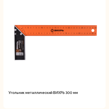
вальные
Штроборезы
Электрическ
шины
плиткорезы
Угольник металлический ВИХРЬ 300 мм