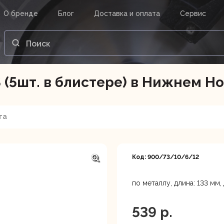
О бренде
Блог
Доставка и оплата
Сервис
ВАШ ЗАКАЗ
ВХОД
Корзина
S (5шт. в блистере) в Нижнем Н
Ваша корзина пуста.
та
нструменты
Инструмент
Насосы
Код: 900/73/10/6/12
по металлу, длина: 133 мм,
539 p.