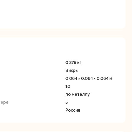
Дисковые пилы
Дрели
Забыли пароль?
Миксеры
Многофункциональные
егистрация
0.275 кг
инструменты
Вихрь
(реноваторы)
0.064 × 0.064 × 0.064 м
10
по металлу
тере
5
Россия
ы
Рейсмусовые
Сабельные пилы