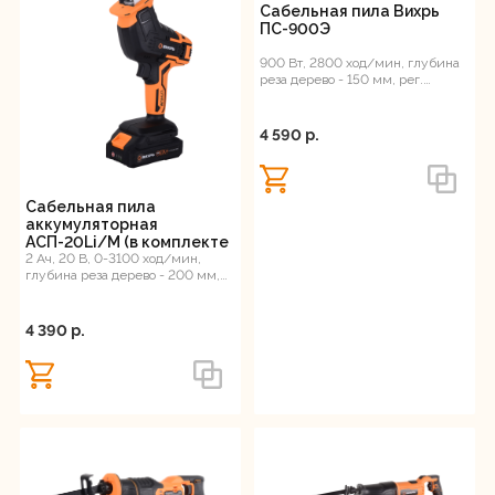
Сабельная пила Вихрь
ПС-900Э
Регистрация
900 Вт, 2800 ход/мин, глубина
реза дерево - 150 мм, рег.
оборотов, 2.6 кг
4 590 p.
Сабельная пила
аккумуляторная
АСП-20Li/М (в комплекте
2 АКБ и ЗУ) ЕА+ Вихрь
2 Ач, 20 В, 0-3100 ход/мин,
глубина реза дерево - 200 мм,
металл – 16 мм, длина хода
штока - 15...
4 390 p.