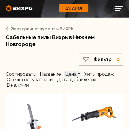
Фильтр
КАТАЛОГ
КАТАЛОГ
0
Свернуть
ВАШ ЗАКАЗ
ВХОД
Корзина
Вход
Регистрация
Электроинструменты ВИХРЬ
Ваша корзина пуста.
ЭЛЕКТРОИНСТРУМЕНТЫ
Товар в наличии
Сабельные пилы Вихрь в Нижнем
Да
О бренде
Новгороде
ИНСТРУМЕНТ
Блог
Мощность, Вт
Фильтр
0
900
Доставка и оплата
НАСОСЫ
1300
Сортировать:
Название
Цена
Хиты продаж
Сервис
Оценка покупателей
Дата добавления
В наличии
Контакты
СЕЛЬХОЗТЕХНИКА
Забыли пароль?
ОБОРУДОВАНИЕ