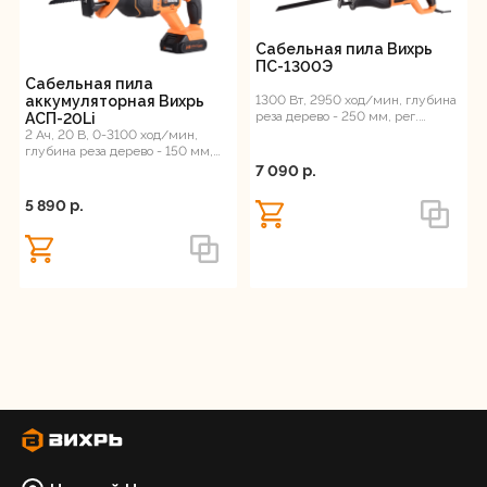
Сабельная пила Вихрь
ПС-1300Э
Сабельная пила
аккумуляторная Вихрь
1300 Вт, 2950 ход/мин, глубина
реза дерево - 250 мм, рег.
АСП-20Li
оборотов, 3.1 кг
2 Ач, 20 В, 0-3100 ход/мин,
глубина реза дерево - 150 мм,
металл – 12 мм, длина хода
7 090 p.
штока - 22...
5 890 p.