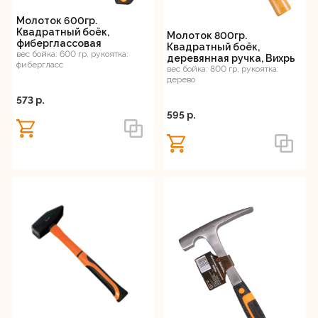
Молоток 600гр.
Квадратный боёк,
Молоток 800гр.
фиберглассовая
Квадратный боёк,
двухкомпонентная ручка,
вес бойка: 600 гр, рукоятка:
деревянная ручка, Вихрь
фибергласс
Вихрь
вес бойка: 800 гр, рукоятка:
дерево
573 p.
595 p.