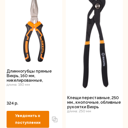
Длинногубцы прямые
Вихрь, 160 мм,
никелированные,
двухкомпонентные
длина: 160 мм
рукоятки
Клещи переставные, 250
мм., кнопочные, обливные
324 p.
рукоятки Вихрь
длина: 250 мм