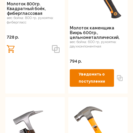
Молоток 800гр.
Квадратный боёк,
фиберглассовая
двухкомпонентная ручка,
вес бойка: 800 гр, рукоятка:
фибергласс
Вихрь
Молоток каменщика
Вихрь 600гр.,
728 p.
цельнометаллический,
двухкомпонентная
вес бойка: 600 гр, рукоятка:
двухкомпонентная
рукоятка
794 p.