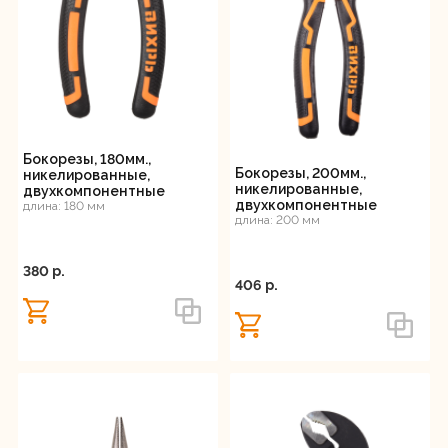
Бокорезы, 180мм.,
Бокорезы, 200мм.,
никелированные,
никелированные,
двухкомпонентные
двухкомпонентные
рукоятки, Вихрь
длина: 180 мм
рукоятки, Вихрь
длина: 200 мм
380 p.
406 p.