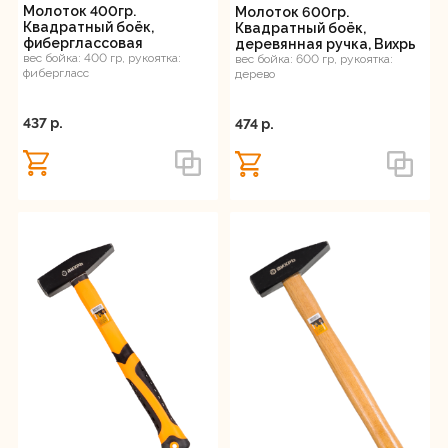
Молоток 400гр.
Молоток 600гр.
Квадратный боёк,
Квадратный боёк,
фиберглассовая
деревянная ручка, Вихрь
двухкомпонентная ручка,
вес бойка: 400 гр, рукоятка:
вес бойка: 600 гр, рукоятка:
фибергласс
дерево
Вихрь
437 p.
474 p.