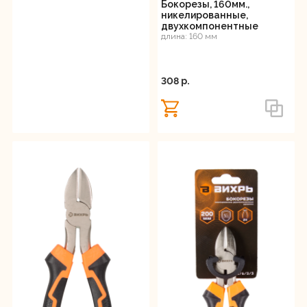
Бокорезы, 160мм.,
никелированные,
двухкомпонентные
рукоятки, Вихрь
длина: 160 мм
308 p.