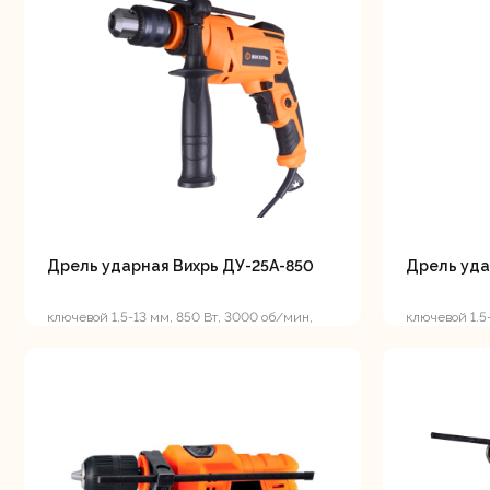
мо
Ру
Дрель ударная Вихрь ДУ-25А-850
Дрель уда
ключевой 1.5-13 мм, 850 Вт, 3000 об/мин,
ключевой 1.5
реверс, 1.98 кг
реверс, 1.7 кг
Торц
п