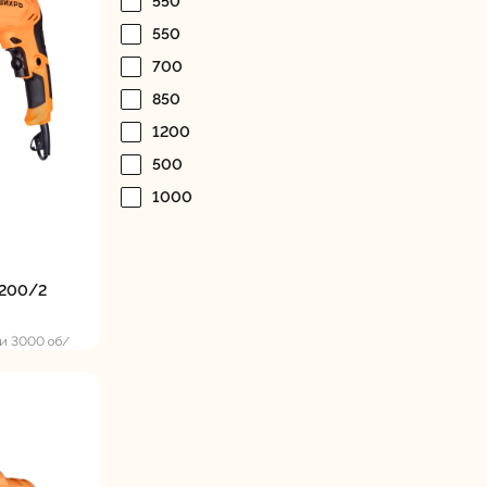
550
Дисковые пилы
Дрели
550
Забыли пароль?
700
850
1200
500
1000
Миксеры
Многофункциональные
егистрация
инструменты
(реноваторы)
1200/2
 и 3000 об/
ы
Рейсмусовые
Сабельные пилы