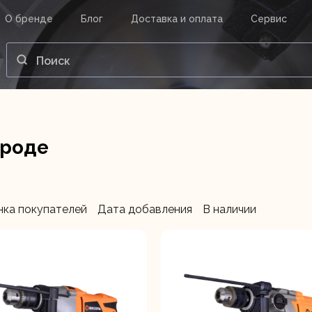
О бренде
Блог
Доставка и оплата
Сервис
ВАШ ЗАКАЗ
ВХОД
Корзина
Ваша корзина пуста.
ороде
нструменты
Инструмент
Насосы
нка покупателей
Дата добавления
В наличии