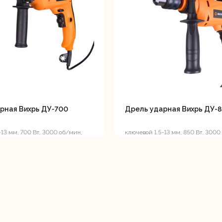
вальные
Штроборезы
Электрическ
шины
плиткорезы
рная Вихрь ДУ-700
Дрель ударная Вихрь ДУ-
-13 мм, 700 Вт, 3000 об/мин,
ключевой 1.5-13 мм, 850 Вт, 3000
реверс, 1.9 кг