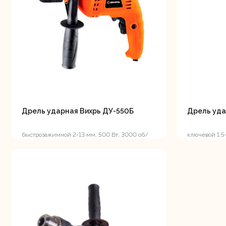
Свернуть
СВЕРНУТЬ
Шлифо
ма
Дрель ударная Вихрь ДУ-550Б
Дрель уда
быстрозажимной 2-13 мм, 500 Вт, 3000 об/
ключевой 1.5
мин, реверс, 1.7 кг
реверс, 1.8 кг