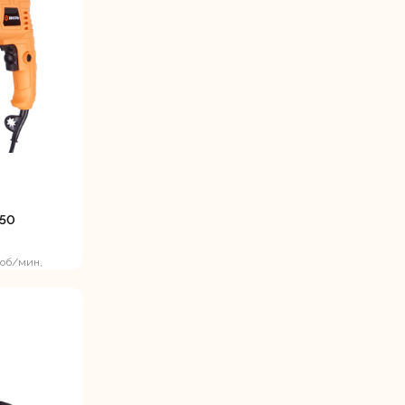
станки
Строительные
Термопистолеты
ие
пылесосы
550
 об/мин,
Фрезерные
Циркулярные
ые
машины
станки