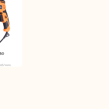
ие
850
 об/мин,