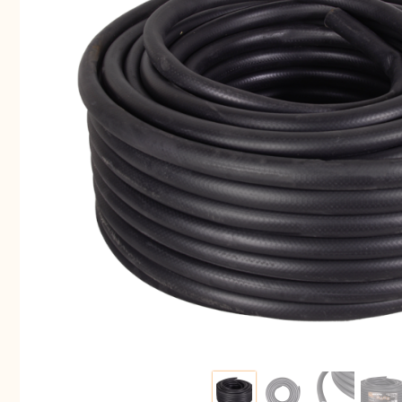
Аккуму
шуру
Комплек
электрои
Отб