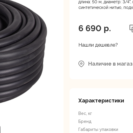
ляторные
Гайковерты
Граверы
длина: 50 м, диаметр: 3/4"
Нижний Новгород, ул. Лар
поверты
синтетической нитью, под
6 690 p.
Нашли дешевле?
тующие для
Краскопульты
Лобзики
Р
Наличие в мага
нструмента
Характеристики
Вес, кг
Бренд
ойные
Отрезные пилы
Перфоратор
Габариты упаковки