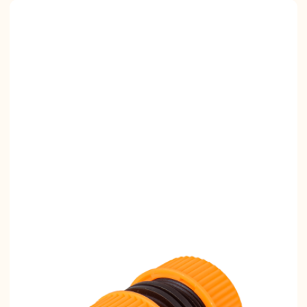
вальные
Штроборезы
Электрическ
шины
плиткорезы