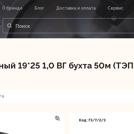
О бренде
Блог
Доставка и оплата
Сервис
ВАШ ЗАКАЗ
ВХОД
Корзина
Ваша корзина пуста.
 19*25 1,0 ВГ бухта 50м (ТЭП,
нструменты
Инструмент
Насосы
та
Код: 73/7/2/3