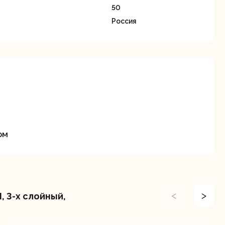
станки
50
Россия
Строительные
Термопистолеты
ие
пылесосы
ом
<
>
, 3-х слойный,
Фрезерные
Циркулярные
ые
машины
станки