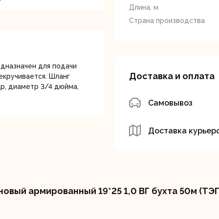
лотки
Длина, м
Страна производства
дназначен для подачи
Доставка и оплата
екручивается. Шланг
р, диаметр 3/4 дюйма,
банки
Сетевые
Степлеры
Самовывоз
шуруповерты
электрическ
Доставка курьер
вый армированный 19*25 1,0 ВГ бухта 50м (ТЭП
овочные
Точильные станки
Угловые
илы
шлифовальн
машины