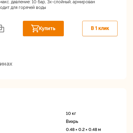
Дисковые пилы
Дрели
, макс. давление: 10 бар, 3х-слойный, армирован
ина, 18А
В наличии
ходит для горячей воды
Забыли пароль?
Купить
В 1 клик
Миксеры
Многофункциональные
егистрация
зинах
инструменты
(реноваторы)
10 кг
Вихрь
ы
Рейсмусовые
Сабельные пилы
0.48 × 0.2 × 0.48 м