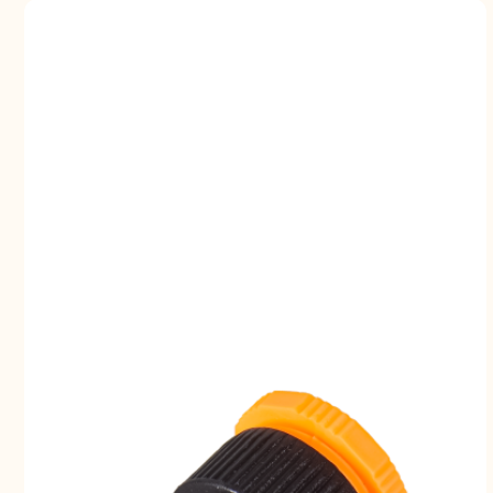
Шлифо
ма