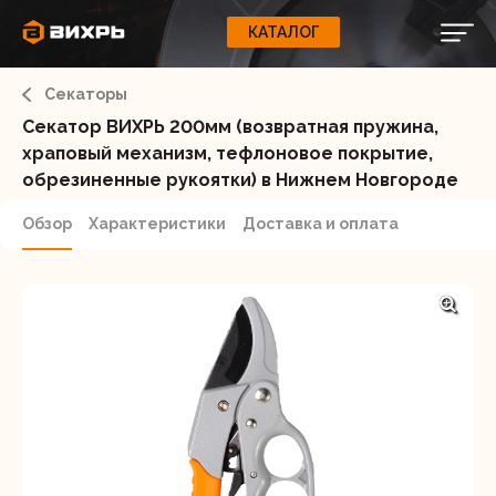
КАТАЛОГ
КАТАЛОГ
0
Свернуть
ВАШ ЗАКАЗ
ВХОД
Корзина
Секаторы
Вход
Регистрация
Ваша корзина пуста.
ЭЛЕКТРОИНСТРУМЕНТЫ
Секатор ВИХРЬ 200мм (возвратная пружина,
храповый механизм, тефлоновое покрытие,
О бренде
обрезиненные рукоятки) в Нижнем Новгороде
ИНСТРУМЕНТ
Блог
Обзор
Характеристики
Доставка и оплата
Доставка и оплата
НАСОСЫ
Сервис
Контакты
СЕЛЬХОЗТЕХНИКА
Забыли пароль?
ОБОРУДОВАНИЕ