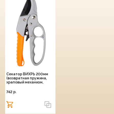
Секатор ВИХРЬ 200мм
(возвратная пружина,
храповый механизм,
тефлоновое покрытие,
обрезиненные рукоятки)
742 p.