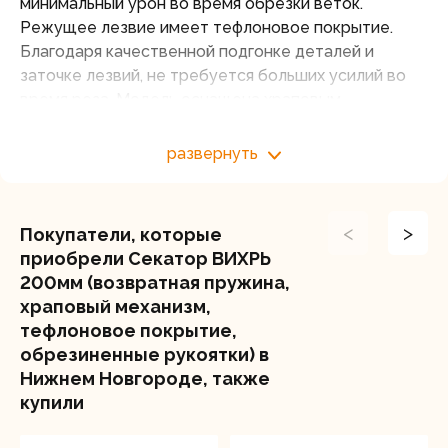
минимальный урон во время обрезки веток.
Режущее лезвие имеет тефлоновое покрытие.
Благодаря качественной подгонке деталей и
заточке лезвий, не требуется больших усилий во
время реза. Модель оснащена храповым
механизмом, который позволяет даже толстые
ветки обрезать с минимальным усилием. Секатор
развернуть
оснащен возвратной пружиной, что позволяет
работать одной рукой, а рукоятки имеют
качественное покрытие для удобного хвата.
<
>
Покупатели, которые
Секатором Вихрь можно обрезать ветки
приобрели Секатор ВИХРЬ
диаметром даже до 30 мм.
200мм (возвратная пружина,
храповый механизм,
тефлоновое покрытие,
обрезиненные рукоятки) в
Нижнем Новгороде, также
купили