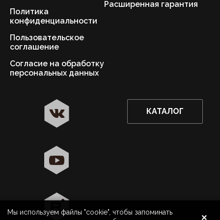
Расширенная гарантия
Политика
конфиденциальности
Пользовательское
соглашение
Согласие на обработку
персональных данных
КАТАЛОГ
✖
Нижний Новгород ваш город?
Да
Выбрать другой город
×
Мы используем файлы "cookie", чтобы запоминать
8 800 500 40 40
Нижний Новгород