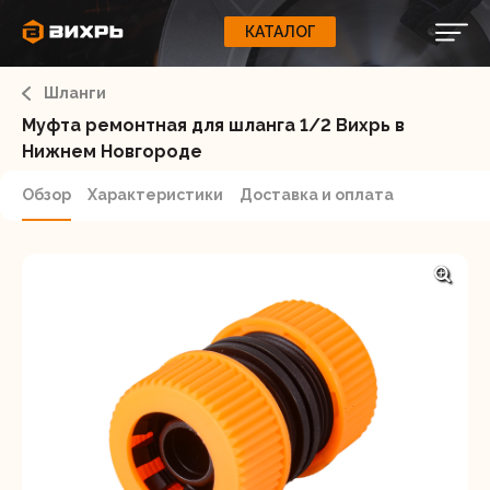
КАТАЛОГ
КАТАЛОГ
0
Свернуть
ВАШ ЗАКАЗ
ВХОД
Корзина
Шланги
Вход
Регистрация
Ваша корзина пуста.
ЭЛЕКТРОИНСТРУМЕНТЫ
Муфта ремонтная для шланга 1/2 Вихрь в
Нижнем Новгороде
О бренде
ИНСТРУМЕНТ
Обзор
Характеристики
Доставка и оплата
Блог
Доставка и оплата
НАСОСЫ
Сервис
Контакты
СЕЛЬХОЗТЕХНИКА
Забыли пароль?
ОБОРУДОВАНИЕ