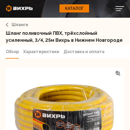
КАТАЛОГ
КАТАЛОГ
0
Свернуть
ВАШ ЗАКАЗ
ВХОД
Корзина
Шланги
Вход
Регистрация
Ваша корзина пуста.
ЭЛЕКТРОИНСТРУМЕНТЫ
Шланг поливочный ПВХ, трёхслойный
усиленный, 3/4, 25м Вихрь в Нижнем Новгороде
О бренде
ИНСТРУМЕНТ
Обзор
Характеристики
Доставка и оплата
Блог
Доставка и оплата
НАСОСЫ
Сервис
Контакты
СЕЛЬХОЗТЕХНИКА
Забыли пароль?
ОБОРУДОВАНИЕ