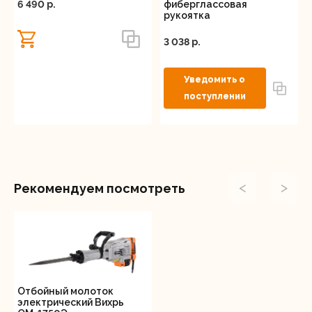
масштабных демонтажных работ. Его высокая
6 490 p.
фиберглассовая
рукоятка
мощность делает его оптимальным выбором для
профессионалов, работающих с твердыми
3 038 p.
строительными материалами.
<
>
Рекомендуем посмотреть
Отбойный молоток
электрический Вихрь