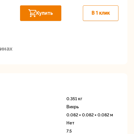
Дисковые пилы
Дрели
Купить
В 1 клик
Забыли пароль?
зинах
Миксеры
Многофункциональные
егистрация
инструменты
(реноваторы)
0.351 кг
Вихрь
0.082 × 0.082 × 0.082 м
Нет
ы
Рейсмусовые
Сабельные пилы
7.5