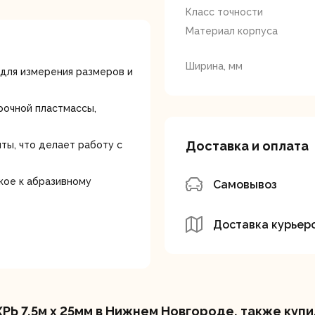
лотки
Класс точности
Материал корпуса
Ширина, мм
 для измерения размеров и
рочной пластмассы,
банки
Сетевые
Степлеры
Доставка и оплата
ты, что делает работу с
шуруповерты
электрическ
кое к абразивному
Самовывоз
Доставка курьер
овочные
Точильные станки
Угловые
илы
шлифовальн
машины
РЬ 7,5м х 25мм в Нижнем Новгороде, также купи