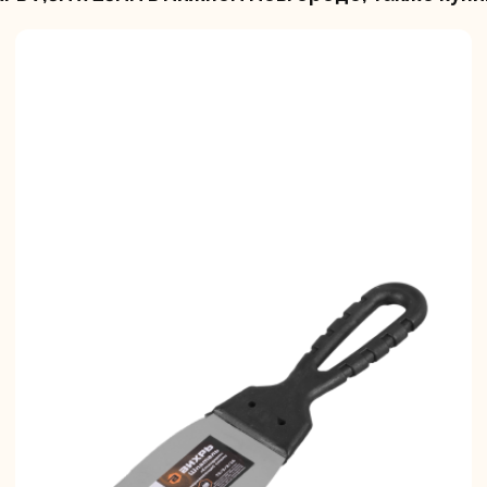
вальные
Штроборезы
Электрическ
шины
плиткорезы