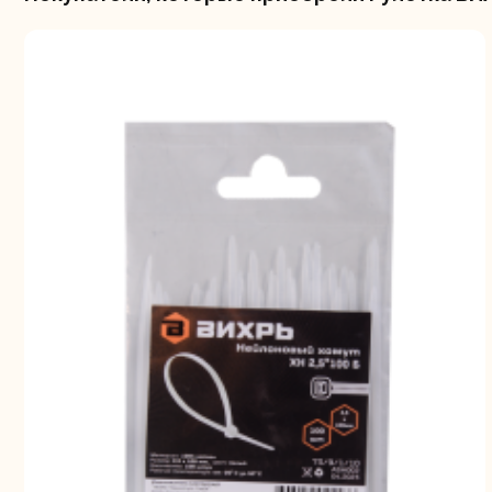
Шлифо
ма