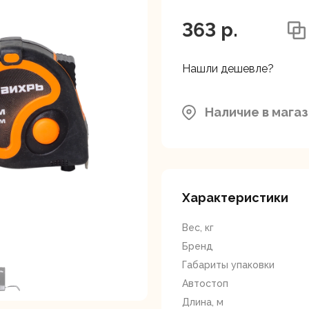
ляторные
Гайковерты
Граверы
поверты
363 p.
Нашли дешевле?
Наличие в мага
тующие для
Краскопульты
Лобзики
Р
нструмента
Характеристики
Вес, кг
Бренд
Габариты упаковки
Автостоп
ойные
Отрезные пилы
Перфоратор
Длина, м