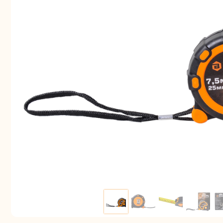
Аккуму
шуру
Комплек
электрои
Отб