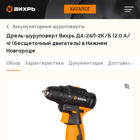
КАТАЛОГ
КАТАЛОГ
0
Свернуть
ВАШ ЗАКАЗ
ВХОД
Корзина
Аккумуляторные шуруповерты
Вход
Регистрация
Ваша корзина пуста.
ЭЛЕКТРОИНСТРУМЕНТЫ
Дрель-шуруповерт Вихрь ДА-24Л-2К/Б (2,0 А/
ч) (бесщеточный двигатель) в Нижнем
О бренде
Новгороде
ИНСТРУМЕНТ
Блог
Обзор
Характеристики
Документация
Доставка и о
Доставка и оплата
НАСОСЫ
Сервис
Контакты
СЕЛЬХОЗТЕХНИКА
Забыли пароль?
ОБОРУДОВАНИЕ