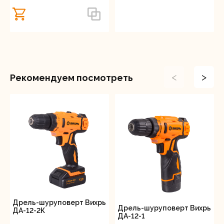
остановку при отпускании кнопки пуска, что
повышает безопасность и точность работы.
Прочный металлический корпус редуктора
увеличивает долговечность устройства и
улучшает его устойчивость к механическим
повреждениям.
Удобный пластиковый кейс входит в комплект
<
>
Рекомендуем посмотреть
поставки, что позволяет хранить и
транспортировать инструмент вместе с
аксессуарами безопасно и компактно.
Шуруповерт ДА-24Л-2К/Б — универсальный
инструмент, сочетающий качество,
функциональность и эргономичность. Он справится
как с повседневными задачами домашнего
мастера, так и с профессиональными вызовами,
предлагая выносливость и точность в любой
ситуации.
Дрель-шуруповерт Вихрь
Дрель-шуруповерт Вихрь
ДА-12-2К
ДА-12-1