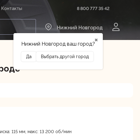
8 800 777 35 42
Контакты
0
Нижний Новгород
✖
Нижний Новгород ваш город?
Да
Выбрать другой город
ороде
Сельхозтехника
Оборудование
иска: 115 мм, макс: 13 200 об/мин
ина, 18А
В наличии