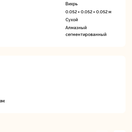
станки
Вихрь
0.052 × 0.052 × 0.052 м
Сухой
Алмазный
сегментированный
Строительные
Термопистолеты
ие
пылесосы
ом
Фрезерные
Циркулярные
ые
машины
станки