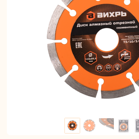
Аккуму
шуру
Комплек
электрои
Отб