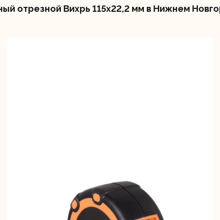
ый отрезной Вихрь 115х22,2 мм в Нижнем Новг
вальные
Штроборезы
Электрическ
шины
плиткорезы