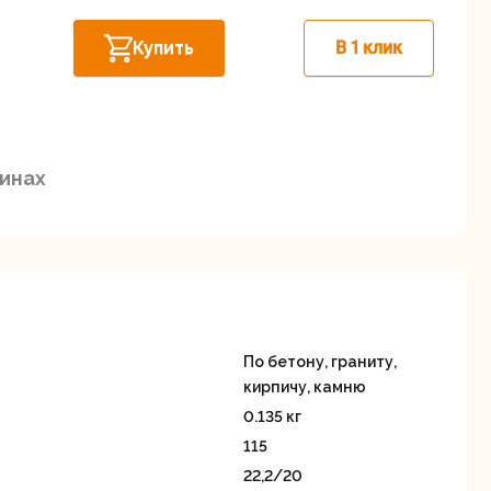
Дисковые пилы
Дрели
Купить
В 1 клик
Забыли пароль?
зинах
Миксеры
Многофункциональные
егистрация
инструменты
(реноваторы)
По бетону, граниту,
кирпичу, камню
0.135 кг
115
ы
Рейсмусовые
22,2/20
Сабельные пилы