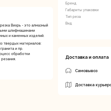
лотки
Бренд
Габариты упаковки
Тип реза
Вид
 резка Вихрь - это алмазный
овыми шлифмашинами
ичных и каменных изделий.
из твердых материалов:
банки
Сетевые
Степлеры
гранита и пр.
шуруповерты
электрическ
роцесс обработки
Доставка и оплата
резания.
Самовывоз
Доставка курьер
овочные
Точильные станки
Угловые
илы
шлифовальн
машины