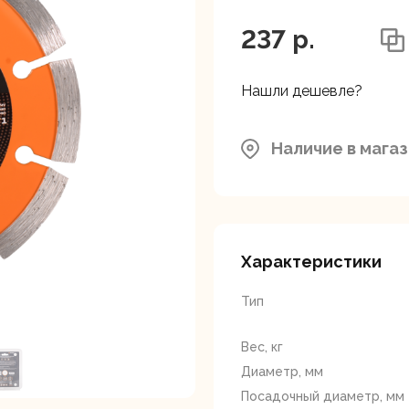
ляторные
Гайковерты
Граверы
поверты
237 p.
Нашли дешевле?
Наличие в мага
тующие для
Краскопульты
Лобзики
Р
нструмента
Характеристики
Тип
Вес, кг
Диаметр, мм
ойные
Отрезные пилы
Посадочный диаметр, мм
Перфоратор