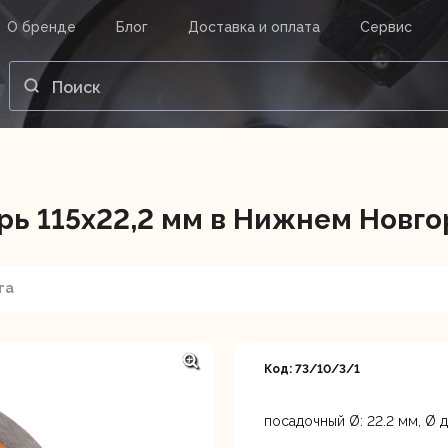
О бренде
Блог
Доставка и оплата
Сервис
ВАШ ЗАКАЗ
ВХОД
Корзина
Ваша корзина пуста.
рь 115х22,2 мм в Нижнем Новг
нструменты
Инструмент
Насосы
та
Код: 73/10/3/1
посадочный Ø: 22.2 мм, Ø д
Нижний Новгород, ул. Лар