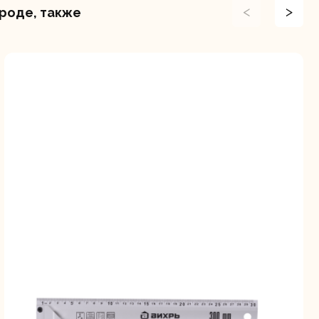
<
>
ороде, также
ие