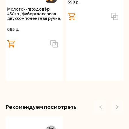
598 p.
Молоток-гвоздодёр,
450гр., фиберглассовая
двухкомпонентная ручка,
с магнитом, Вихрь
665 p.
<
>
Рекомендуем посмотреть