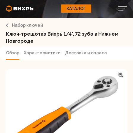
КАТАЛОГ
КАТАЛОГ
0
Свернуть
ВАШ ЗАКАЗ
ВХОД
Корзина
Набор ключей
Вход
Регистрация
Ваша корзина пуста.
ЭЛЕКТРОИНСТРУМЕНТЫ
Ключ-трещотка Вихрь 1/4", 72 зуба в Нижнем
Новгороде
О бренде
ИНСТРУМЕНТ
Обзор
Характеристики
Доставка и оплата
Блог
Доставка и оплата
НАСОСЫ
Сервис
Контакты
СЕЛЬХОЗТЕХНИКА
Забыли пароль?
ОБОРУДОВАНИЕ