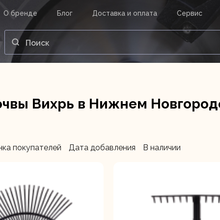
О бренде
Блог
Доставка и оплата
Сервис
ВАШ ЗАКАЗ
ВХОД
Корзина
Ваша корзина пуста.
очвы Вихрь в Нижнем Новгород
нструменты
Инструмент
Насосы
нка покупателей
Дата добавления
В наличии