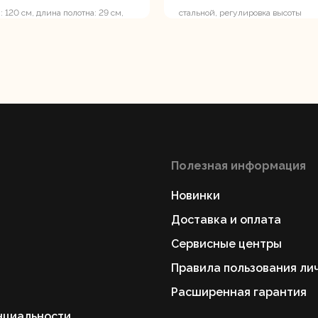
 120 см, длина полотна: 29 см,
стальной, регулировка высоты
на: 21 см, фиберглассовый
Полезная информация
Новинки
Доставка и оплата
Сервисные центры
Правила пользования ли
Расширенная гарантия
нциальности