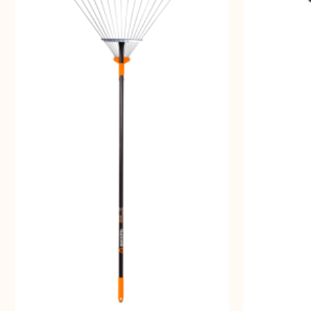
Аккуму
шуру
Комплек
электрои
Отб