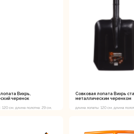
лопата Вихрь,
Совковая лопата Вихрь ста
ский черенок
металлическим черенком
 120 см, длина полотна: 29 см,
длина лопаты: 120 см, длина полотн
на: 21 см, стальной черенок
ширина полотна: 23 см, металлич
черенок