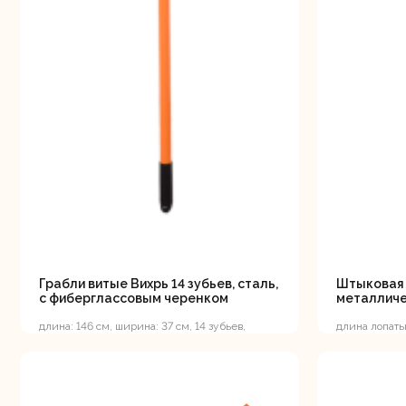
Грабли витые Вихрь 14 зубьев, сталь,
Штыковая 
с фиберглассовым черенком
металличе
длина: 146 см, ширина: 37 см, 14 зубьев,
длина лопаты:
фиберглассовая рукоятка, резиновая накладка
ширина полот