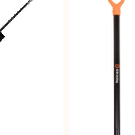
вальные
Штроборезы
Электрическ
шины
плиткорезы