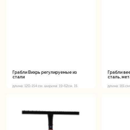
мо
Ру
Грабли Вихрь регулируемые из
Грабли вее
стали
сталь, ме
длина: 120-154 см, ширина: 19-62см, 15
длина: 161 см
зубьев, стальной черенок
стальной чер
Торц
п