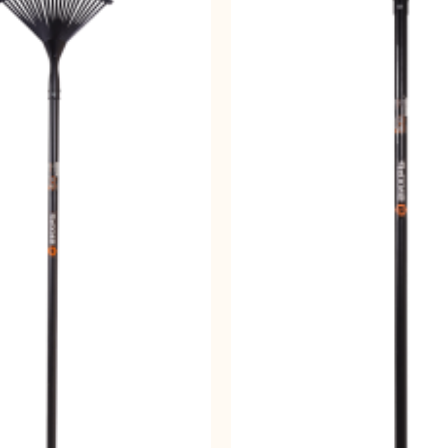
ляторные
Гайковерты
Граверы
поверты
тующие для
Краскопульты
Лобзики
Р
нструмента
ойные
Отрезные пилы
Перфоратор