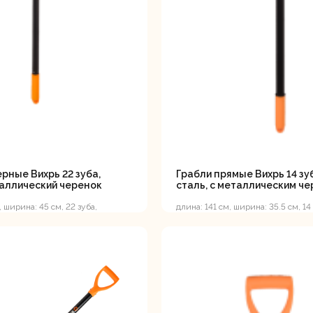
лотки
банки
Сетевые
Степлеры
шуруповерты
электрическ
рные Вихрь 22 зуба,
Грабли прямые Вихрь 14 зу
таллический черенок
сталь, с металлическим ч
, ширина: 45 см, 22 зуба,
длина: 141 см, ширина: 35.5 см, 14
енок
стальной черенок
овочные
Точильные станки
Угловые
илы
шлифовальн
машины