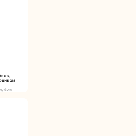
станки
Строительные
Термопистолеты
ие
пылесосы
бьев,
еренком
 зубьев,
Фрезерные
Циркулярные
ые
машины
станки