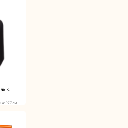
ль, с
а: 27,7 см,
еский