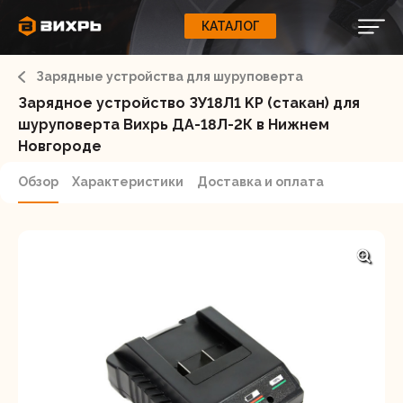
КАТАЛОГ
КАТАЛОГ
0
Свернуть
ВАШ ЗАКАЗ
ВХОД
Корзина
Зарядные устройства для шуруповерта
Вход
Регистрация
Ваша корзина пуста.
ЭЛЕКТРОИНСТРУМЕНТЫ
Зарядное устройство ЗУ18Л1 KP (стакан) для
шуруповерта Вихрь ДА-18Л-2К в Нижнем
О бренде
Новгороде
ИНСТРУМЕНТ
Блог
Обзор
Характеристики
Доставка и оплата
Доставка и оплата
НАСОСЫ
Сервис
Контакты
СЕЛЬХОЗТЕХНИКА
Забыли пароль?
ОБОРУДОВАНИЕ