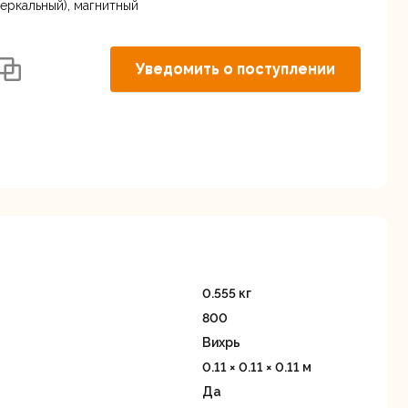
Дисковые пилы
Дрели
 зеркальный), магнитный
Забыли пароль?
Уведомить о поступлении
Миксеры
Многофункциональные
егистрация
инструменты
(реноваторы)
0.555 кг
800
Вихрь
0.11 × 0.11 × 0.11 м
Да
ы
Рейсмусовые
Сабельные пилы