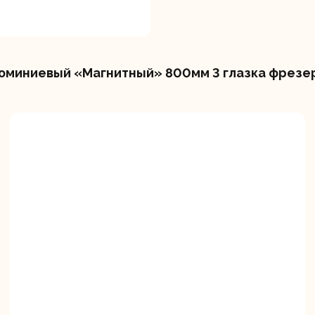
юминиевый «Магнитный» 800мм 3 глазка фрезе
вальные
Штроборезы
Электрическ
шины
плиткорезы