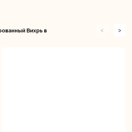
<
>
рованный Вихрь в
ие