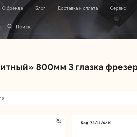
О бренде
Блог
Доставка и оплата
Сервис
ВАШ ЗАКАЗ
ВХОД
Корзина
Ваша корзина пуста.
итный» 800мм 3 глазка фрезе
нструменты
Инструмент
Насосы
та
Код: 73/11/4/19