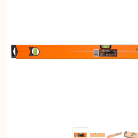
Аккуму
шуру
Комплек
электрои
Отб