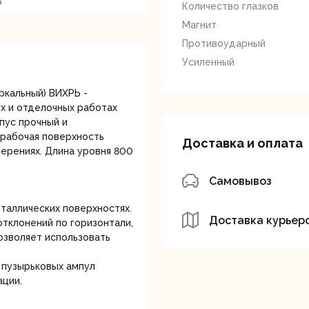
лотки
Количество глазков
Магнит
Противоударный
Усиленный
еркальный) ВИХРЬ -
х и отделочных работах
пус прочный и
банки
Сетевые
Степлеры
 рабочая поверхность
Доставка и оплата
шуруповерты
электрическ
ерениях. Длина уровня 800
Самовывоз
таллических поверхностях.
Доставка курьер
тклонений по горизонтали,
позволяет использовать
 пузырьковых ампул
овочные
Точильные станки
Угловые
ации.
илы
шлифовальн
машины