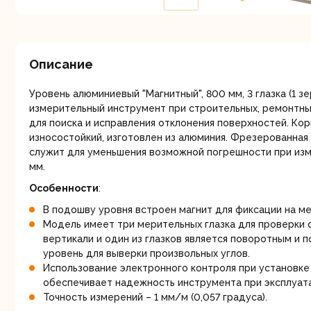
мо
Описание
Уровень алюминиевый "Магнитный", 800 мм, 3 глазка (1 з
измерительный инструмент при строительных, ремонтны
для поиска и исправления отклонения поверхностей. Кор
Ру
износостойкий, изготовлен из алюминия. Фрезерованная
служит для уменьшения возможной погрешности при изм
мм.
Особенности
:
В подошву уровня встроен магнит для фиксации на ме
Модель имеет три мерительных глазка для проверки о
вертикали и один из глазков является поворотным и 
уровень для выверки произвольных углов.
Использование электронного контроля при установке
Торц
обеспечивает надежность инструмента при эксплуат
п
Точность измерений – 1 мм/м (0,057 градуса).