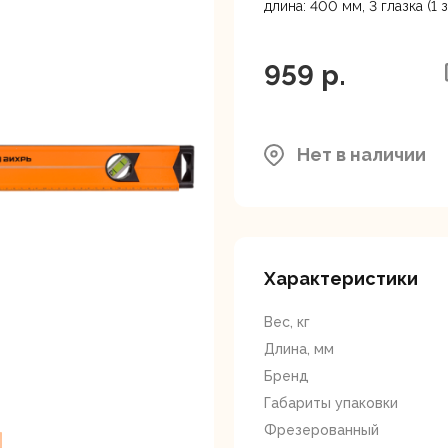
ляторные
Гайковерты
Граверы
длина: 400 мм, 3 глазка (1
поверты
959 p.
Нет в наличии
тующие для
Краскопульты
Лобзики
Р
нструмента
Характеристики
Вес, кг
Длина, мм
Бренд
Габариты упаковки
Фрезерованный
ойные
Отрезные пилы
Перфоратор