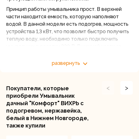
Принцип работы умывальника прост. В верхней
части находится емкость, которую наполняют
водой. В данной модели есть подогрев, мощность
устройства 1,3 кВт, что позволит быстро получить
теплую воду, необходимо только подключить
умывальник в розетку 220 В. В нижней части за
дверкой располагают ведро или присоединяют
сливной шланг. Слив воды аккуратно скрыт от
развернуть
посторонних глаз, а помещение с таким
умывальником выглядит опрятно.
Особенности дачного умывальника «Люкс»
<
>
Покупатели, которые
Вихрь:
приобрели Умывальник
дачный "Комфорт" ВИХРЬ с
Возможность плавно регулировать температуру
подогревом, нержавейка,
воды.
белый в Нижнем Новгороде,
Емкость бака составляет 14 литров.
также купили
От 20 до 65℃ вода в бачке нагревается не
более чем за 40 минут.