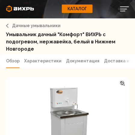
КАТАЛОГ
КАТАЛОГ
0
Свернуть
ВАШ ЗАКАЗ
ВХОД
Корзина
Дачные умывальники
Вход
Регистрация
Ваша корзина пуста.
ЭЛЕКТРОИНСТРУМЕНТЫ
Умывальник дачный "Комфорт" ВИХРЬ с
подогревом, нержавейка, белый в Нижнем
О бренде
Новгороде
ИНСТРУМЕНТ
Блог
Обзор
Характеристики
Документация
Доставка и о
Доставка и оплата
НАСОСЫ
Сервис
Контакты
СЕЛЬХОЗТЕХНИКА
Забыли пароль?
ОБОРУДОВАНИЕ