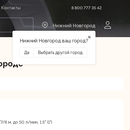
8 800 777 35 42
Контакты
0
Нижний Новгород
✖
Нижний Новгород ваш город?
Да
Выбрать другой город
ороде
Сельхозтехника
Оборудование
/8 м, до 50 л/мин, 1.5" (1")
ина, 18А
В наличии