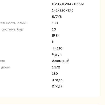
станки
0.23 × 0.204 × 0.15 м
145/220/245
5/7/8
ельность, л/мин
130
 системе, бар
10
IP 54
Н
Строительные
Термопистолеты
TF 110
ие
пылесосы
Чугун
еля
Алюминий
, дюйм
1 1/2
180
3 года
2 года
Фрезерные
Циркулярные
ые
машины
станки