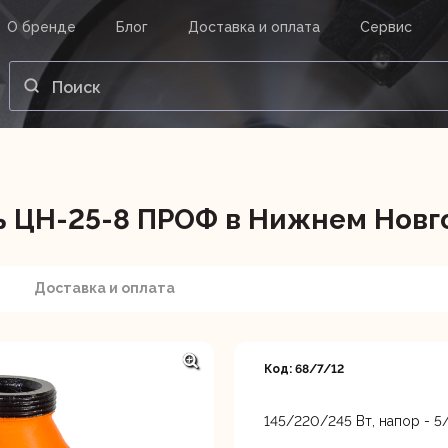
О бренде
Блог
Доставка и оплата
Сервис
ВАШ ЗАКАЗ
ВХОД
Корзина
Ваша корзина пуста.
ь ЦН-25-8 ПРОФ в Нижнем Новг
нструменты
Инструмент
Насосы
Доставка и оплата
Код: 68/7/12
145/220/245 Вт, напор - 5/7
Нижний Новгород, ул. Лар