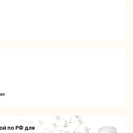
я
ие
ом
ой по РФ для