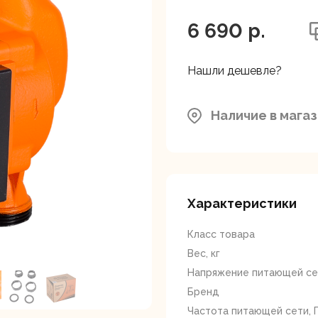
ляторные
Гайковерты
Граверы
поверты
6 690 p.
Нашли дешевле?
Наличие в мага
тующие для
Краскопульты
Лобзики
Р
нструмента
Характеристики
Класс товара
Вес, кг
Напряжение питающей сет
Бренд
ойные
Отрезные пилы
Перфоратор
Частота питающей сети, 