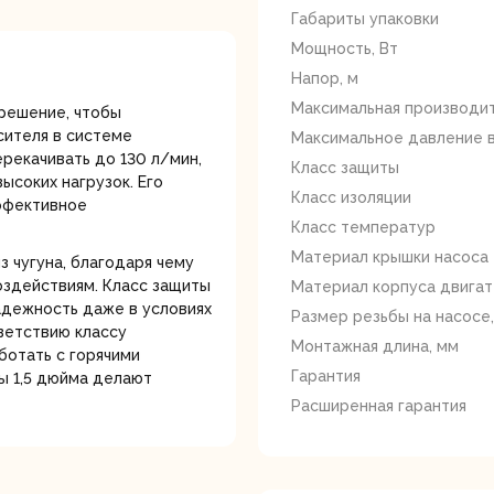
лотки
Габариты упаковки
Мощность, Вт
Напор, м
Максимальная производит
решение, чтобы
сителя в системе
Максимальное давление в
рекачивать до 130 л/мин,
Класс защиты
ысоких нагрузок. Его
Класс изоляции
эффективное
банки
Сетевые
Степлеры
Класс температур
шуруповерты
электрическ
Материал крышки насоса
з чугуна, благодаря чему
оздействиям. Класс защиты
Материал корпуса двигат
надежность даже в условиях
Размер резьбы на насосе
ветствию классу
Монтажная длина, мм
ботать с горячими
Гарантия
ы 1,5 дюйма делают
Расширенная гарантия
овочные
Точильные станки
Угловые
илы
шлифовальн
машины