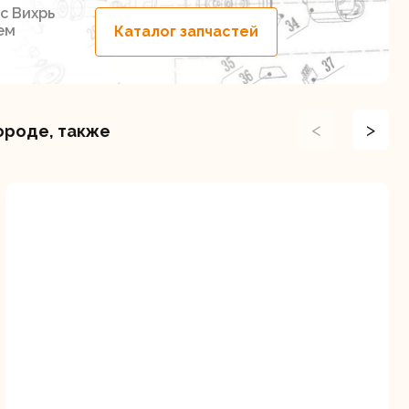
с Вихрь
ем
Каталог запчастей
<
>
ороде, также