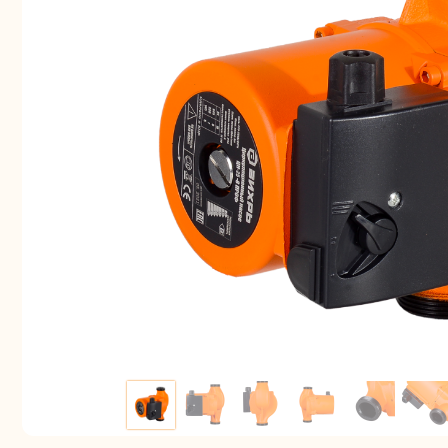
Аккуму
шуру
Комплек
электрои
Отб