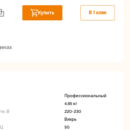
Дисковые пилы
Дрели
Купить
В 1 клик
Забыли пароль?
зинах
Миксеры
Многофункциональные
егистрация
инструменты
(реноваторы)
Профессиональный
4.85 кг
и, В
220-230
Вихрь
ы
Рейсмусовые
Сабельные пилы
ГЦ
50