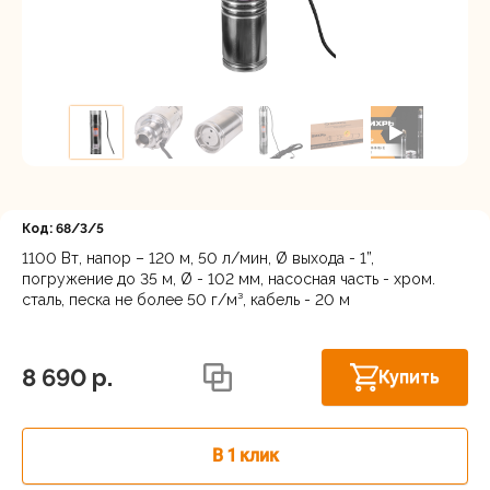
Регистрация
Код: 68/3/5
1100 Вт, напор – 120 м, 50 л/мин, Ø выхода - 1”,
погружение до 35 м, Ø - 102 мм, насосная часть - хром.
сталь, песка не более 50 г/м³, кабель - 20 м
Нижний Новгород, ул. Ларина, 18А
В наличии
8 690 p.
Купить
В 1 клик