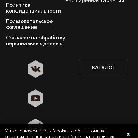
Расширенная гарантия
Политика
конфиденциальности
Пользовательское
соглашение
Согласие на обработку
персональных данных
КАТАЛОГ
✖
Нижний Новгород ваш город?
Да
Выбрать другой город
×
Мы используем файлы "cookie", чтобы запоминать
8 800 500 40 40
Нижний Новгород
сведения о пользователе и отображать подходящую