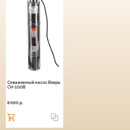
Скважинный насос Вихрь
СН-100В
8 690 p.