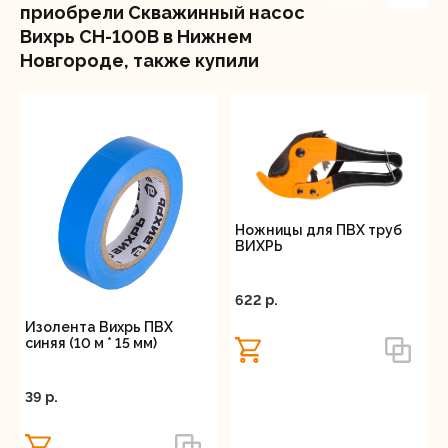
приобрели Скважинный насос
обеспечивает оптимальную подачу воды и
Вихрь СН-100В в Нижнем
совместимость с большинством систем
Новгороде, также купили
водоснабжения. Скважинный насос Вихрь СН-100В
поставляется с кабелем длиной 20 м, что
упрощает монтаж и подключение устройства в
различных условиях.
Ножницы для ПВХ труб
ВИХРЬ
622 p.
Изолента Вихрь ПВХ
синяя (10 м * 15 мм)
39 p.