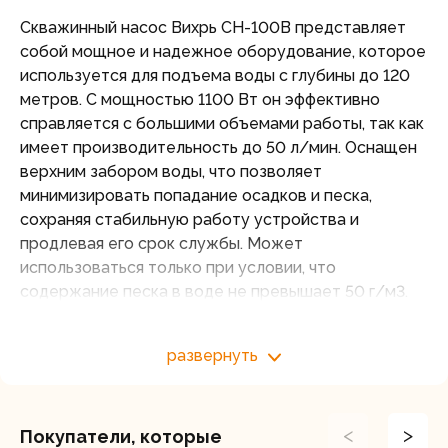
Скважинный насос Вихрь СН-100В представляет
собой мощное и надежное оборудование, которое
используется для подъема воды с глубины до 120
метров. С мощностью 1100 Вт он эффективно
справляется с большими объемами работы, так как
имеет производительность до 50 л/мин. Оснащен
верхним забором воды, что позволяет
минимизировать попадание осадков и песка,
сохраняя стабильную работу устройства и
продлевая его срок службы. Может
использоваться только при условии, что
содержание песка в воде не превышает 50 г/м3.
Крыльчатка изготовлена из хромированной стали,
что повышает ее устойчивость к коррозии и
развернуть
механическим повреждениям. Диаметр насоса
составляет 4 дюйма, поэтому его можно
устанавливать в скважины стандартных размеров.
<
>
Покупатели, которые
При этом выходное отверстие диаметром в 1 дюйм