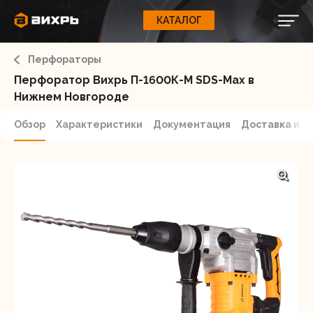
КАТАЛОГ
КАТАЛОГ
0
Свернуть
ВАШ ЗАКАЗ
ВХОД
Корзина
Перфораторы
Вход
Регистрация
Ваша корзина пуста.
ЭЛЕКТРОИНСТРУМЕНТЫ
Перфоратор Вихрь П-1600К-М SDS-Max в
Нижнем Новгороде
О бренде
ИНСТРУМЕНТ
Обзор
Характеристики
Документация
Доставка и о
Блог
Доставка и оплата
НАСОСЫ
Сервис
Контакты
СЕЛЬХОЗТЕХНИКА
Забыли пароль?
ОБОРУДОВАНИЕ