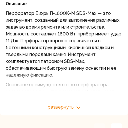
Описание
Перфоратор Вихрь П-1600К-М SDS-Max — это
инструмент, созданный для выполнения различных
задач во время ремонта или строительства.
Мощность составляет 1600 Вт, прибор имеет удар
11 Дж. Перфоратор хорошо справляется с
бетонными конструкциями, кирпичной кладкой и
твердыми породами камня. Инструмент
комплектуется патроном SDS-Max,
обеспечивающим быструю замену оснастки и ее
надежную фиксацию.
Основное преимущество этого перфоратора
заключается в том, что он может работать как в
режиме ударного сверления, так и в режиме
отбойника. Благодаря этому модель становится
развернуть
многофункциональным инструментом, идеально
подходящим для сложных профессиональных задач.
Благодаря скорости вращения до 620 об/мин и