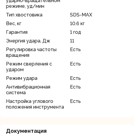
ударно-вращательном
режиме, уд/мин
Тип хвостовика
SDS-MAX
Вес, кг
10.6 кг
Гарантия
1 год
Энергия удара, Дж
11
Регулировка частоты
Есть
вращения
Режим сверления с
Есть
ударом
Режим удара
Есть
Антивибрационная
Есть
система
Настройка углового
Есть
положения инструмента
Документация