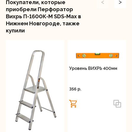
<
>
Покупатели, которые
частоте ударов до 3750 уд/мин в ударно-
приобрели Перфоратор
вращательном режиме, инструмент эффективно
Вихрь П-1600К-М SDS-Max в
справляется со сверлением прочных материалов.
Нижнем Новгороде, также
Для улучшения комфорта использования
купили
предусмотрена функция регулировки углового
положения инструмента. Это позволяет
адаптировать работу под конкретные задачи и
условия, обеспечивая точность и удобство
выполнения операций.
Уровень ВИХРЬ 400мм
Антивибрационная система и рукоятка
продуманной формы уменьшают нагрузку на руки.
Прорезиненный корпус защищает от механических
356 p.
повреждений, а пылезащитная система
продлевает срок службы устройства. Перфоратор
Вихрь П-1600К-М сочетает в себе надежность,
мощность и удобство, оставаясь идеальным
выбором для профессионалов и продвинутых
пользователей.