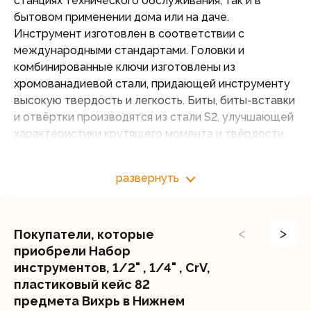
станциях технического обслуживания, так и в
бытовом применении дома или на даче.
Инструмент изготовлен в соответствии с
международными стандартами. Головки и
комбинированные ключи изготовлены из
хромованадиевой стали, придающей инструменту
высокую твердость и легкость. Биты, биты-вставки
и отвёртки производятся из стали S2, улучшающей
характеристики крутящего момента и твёрдости.
Все наборы упакованы в кейс, изготовленный из
жесткого противоударного пластика, с
развернуть
металлическими застёжками.
Комплектация:
Ключ трещоточный: 1/4", 1/2"
<
>
Покупатели, которые
Головки торцевые 1/2": 14 ,15, 16, 17, 18, 19, 20, 22,
приобрели Набор
24, 27, 30, 32 мм
инструментов, 1/2" , 1/4" , CrV,
Головки торцевые 1/4": 4, 4.5, 5, 5.5, 6, 7, 8, 9, 10, 11,
пластиковый кейс 82
12, 13, 14 мм
предмета Вихрь в Нижнем