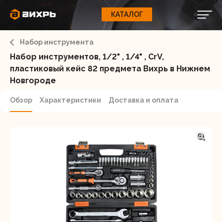
КАТАЛОГ
КАТАЛОГ
0
Свернуть
ВАШ ЗАКАЗ
ВХОД
Корзина
Набор инструмента
Вход
Регистрация
Ваша корзина пуста.
ЭЛЕКТРОИНСТРУМЕНТЫ
Набор инструментов, 1/2" , 1/4" , CrV,
пластиковый кейс 82 предмета Вихрь в Нижнем
О бренде
Новгороде
ИНСТРУМЕНТ
Блог
Обзор
Характеристики
Доставка и оплата
Доставка и оплата
НАСОСЫ
Сервис
Контакты
СЕЛЬХОЗТЕХНИКА
Забыли пароль?
ОБОРУДОВАНИЕ