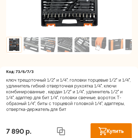
Регистрация
Код: 73/6/7/3
ключ трещоточный 1/2" и 1/4", головки торцевые 1/2" и 1/4",
удлинитель гибкий отверточная рукоятка 1/4", ключи
комбинированные , кардан 1/2" и 1/4", удлинитель 1/2" и
Осталось
1/4", адаптер для бит 1/4", головки свечные, вороток Т-
Нижний Новгород, ул. Ларина, 18А
несколько
образный 1/4", биты с торцевой головкой 1/4", адаптеры,
штук
отвертка-держатель для бит
7 890 p.
Купить