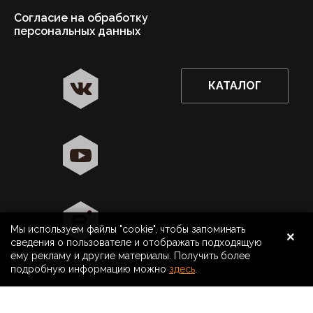
Согласие на обработку
персональных данных
КАТАЛОГ
✖
Нижний Новгород ваш город?
Да
Выбрать другой город
×
Мы используем файлы "cookie", чтобы запоминать
8 800 500 40 40
Нижний Новгород
сведения о пользователе и отображать подходящую
ему рекламу и другие материалы. Получить более
Поиск
подробную информацию можно
здесь
.