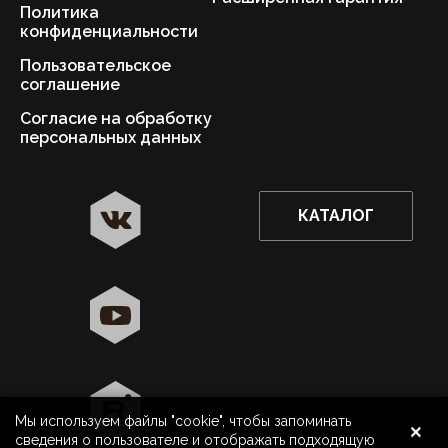
Политика
конфиденциальности
Пользовательское
соглашение
Согласие на обработку
персональных данных
КАТАЛОГ
✖
Нижний Новгород ваш город?
Да
Выбрать другой город
×
Мы используем файлы "cookie", чтобы запоминать
8 800 500 40 40
Нижний Новгород
сведения о пользователе и отображать подходящую