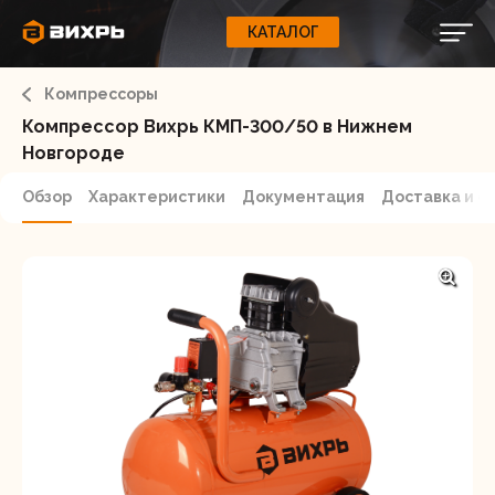
КАТАЛОГ
КАТАЛОГ
0
Свернуть
ВАШ ЗАКАЗ
ВХОД
Корзина
Компрессоры
Вход
Регистрация
Ваша корзина пуста.
ЭЛЕКТРОИНСТРУМЕНТЫ
Компрессор Вихрь КМП-300/50 в Нижнем
Новгороде
О бренде
ИНСТРУМЕНТ
Обзор
Характеристики
Документация
Доставка и о
Блог
Доставка и оплата
НАСОСЫ
Сервис
Контакты
СЕЛЬХОЗТЕХНИКА
Забыли пароль?
ОБОРУДОВАНИЕ