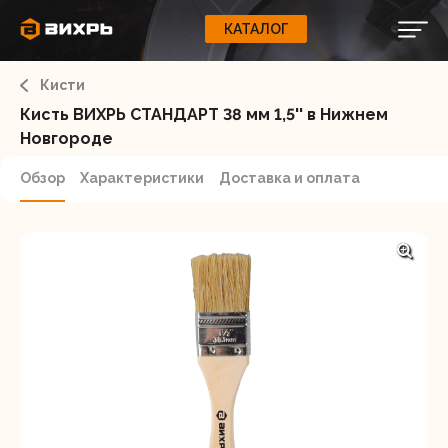
КАТАЛОГ
КАТАЛОГ
0
Свернуть
ВАШ ЗАКАЗ
ВХОД
Корзина
Кисти
Вход
Регистрация
Ваша корзина пуста.
ЭЛЕКТРОИНСТРУМЕНТЫ
Кисть ВИХРЬ СТАНДАРТ 38 мм 1,5'' в Нижнем
Новгороде
О бренде
ИНСТРУМЕНТ
Обзор
Характеристики
Доставка и оплата
Блог
Доставка и оплата
НАСОСЫ
Сервис
Контакты
СЕЛЬХОЗТЕХНИКА
Забыли пароль?
ОБОРУДОВАНИЕ