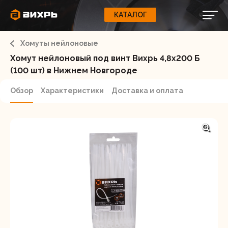
КАТАЛОГ
КАТАЛОГ
0
Свернуть
ВАШ ЗАКАЗ
ВХОД
Корзина
Хомуты нейлоновые
Вход
Регистрация
Ваша корзина пуста.
ЭЛЕКТРОИНСТРУМЕНТЫ
Хомут нейлоновый под винт Вихрь 4,8х200 Б
(100 шт) в Нижнем Новгороде
О бренде
ИНСТРУМЕНТ
Обзор
Характеристики
Доставка и оплата
Блог
Доставка и оплата
НАСОСЫ
Сервис
Контакты
СЕЛЬХОЗТЕХНИКА
Забыли пароль?
ОБОРУДОВАНИЕ