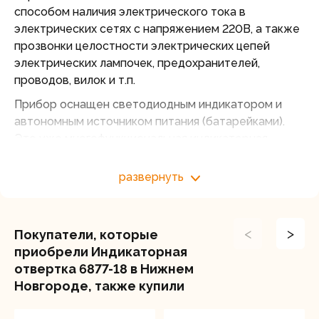
способом наличия электрического тока в
электрических сетях с напряжением 220В, а также
прозвонки целостности электрических цепей
электрических лампочек, предохранителей,
проводов, вилок и т.п.
Прибор оснащен светодиодным индикатором и
автономным источником питания (батарейками).
Это уже многофункциональная индикаторная
отвертка. Кроме источника питания, в такую
отвертку также включен транзистор, обычно
развернуть
биполярный. Она обладает пятью функциями:
определитель фазы;
определять обрыв цепи;
<
>
Покупатели, которые
позволяет найти место повреждения в
приобрели Индикаторная
проводнике;
отвертка 6877-18 в Нижнем
определять полярность источников постоянного
Новгороде, также купили
тока;
при помощи способности определения наличия