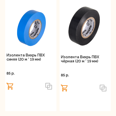
напряжения бесконтактным способом можно
находить место расположения проводки.
Особенности:
Удобная прищепка для хранения.
Наконечник с контактной поверхностью.
Изолированный корпус.
Отсек с батарейками.
Изолента Вихрь ПВХ
Изолента Вихрь ПВХ
синяя (20 м * 19 мм)
чёрная (20 м * 19 мм)
85 p.
85 p.