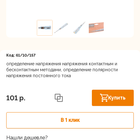
Регистрация
Код: 61/10/157
определение напряжения напряжения контактным и
бесконтактным методами, определение полярности
напряжения постоянного тока
Нижний Новгород, ул. Ларина, 18А
В наличии
101 p.
Купить
В 1 клик
Нашли дешевле?