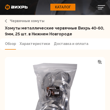
КАТАЛОГ
КАТАЛОГ
0
Свернуть
ВАШ ЗАКАЗ
ВХОД
Корзина
Червячные хомуты
Вход
Регистрация
Ваша корзина пуста.
ЭЛЕКТРОИНСТРУМЕНТЫ
Хомуты металлические червячные Вихрь 40-60,
9мм, 25 шт. в Нижнем Новгороде
О бренде
ИНСТРУМЕНТ
Обзор
Характеристики
Доставка и оплата
Блог
Доставка и оплата
НАСОСЫ
Сервис
Контакты
СЕЛЬХОЗТЕХНИКА
Забыли пароль?
ОБОРУДОВАНИЕ