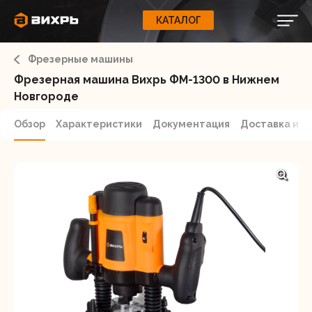
КАТАЛОГ
КАТАЛОГ
0
Свернуть
ВАШ ЗАКАЗ
ВХОД
Корзина
Фрезерные машины
Вход
Регистрация
Ваша корзина пуста.
ЭЛЕКТРОИНСТРУМЕНТЫ
Фрезерная машина Вихрь ФМ-1300 в Нижнем
Новгороде
О бренде
ИНСТРУМЕНТ
Обзор
Характеристики
Документация
Доставка и о
Блог
Доставка и оплата
НАСОСЫ
Сервис
Контакты
СЕЛЬХОЗТЕХНИКА
Забыли пароль?
ОБОРУДОВАНИЕ