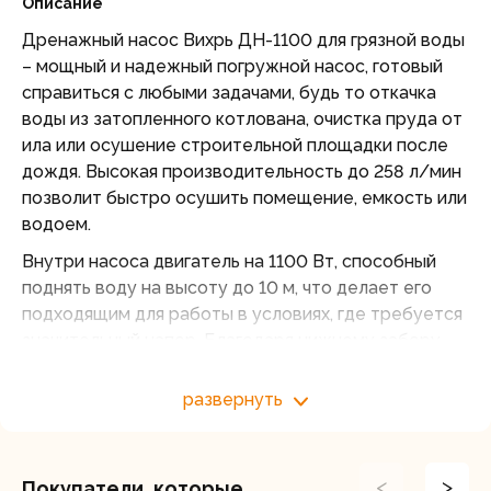
Описание
Дренажный насос Вихрь ДН-1100 для грязной воды
– мощный и надежный погружной насос, готовый
справиться с любыми задачами, будь то откачка
воды из затопленного котлована, очистка пруда от
ила или осушение строительной площадки после
дождя. Высокая производительность до 258 л/мин
позволит быстро осушить помещение, емкость или
водоем.
Внутри насоса двигатель на 1100 Вт, способный
поднять воду на высоту до 10 м, что делает его
подходящим для работы в условиях, где требуется
значительный напор. Благодаря нижнему забору
воды, насос Вихрь ДН-1100 максимально
эффективно осушит любое пространство, включая
развернуть
те, где уровень воды минимален. Крыльчатка из
стеклонаполненного полиамида (композитного
пластика) не боится ни грязи, ни песка, ни даже
<
>
Покупатели, которые