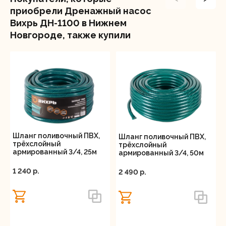
твердых частиц диаметром до 35 мм. Диаметр
приобрели Дренажный насос
выходного отверстия 1,5 дюйма обеспечивает
Вихрь ДН-1100 в Нижнем
быстрое и эффективное отведение воды.
Новгороде, также купили
Таким образом, погружной насос Вихрь ДН-1100
является универсальным инструментом для
выполнения различных задач, связанных с откачкой
воды, и подойдет как для бытового использования,
так и для профессиональных нужд.
Шланг поливочный ПВХ,
Шланг поливочный ПВХ,
трёхслойный
трёхслойный
армированный 3/4, 25м
армированный 3/4, 50м
Вихрь
Вихрь
1 240 p.
2 490 p.