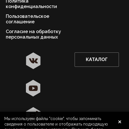
Политика
конфиденциальности
Пользовательское
соглашение
Согласие на обработку
персональных данных
КАТАЛОГ
✖
Нижний Новгород ваш город?
Да
Выбрать другой город
×
Мы используем файлы "cookie", чтобы запоминать
8 800 500 40 40
Нижний Новгород
сведения о пользователе и отображать подходящую