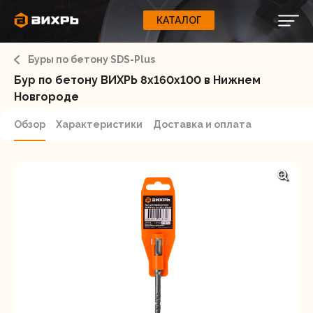
КАТАЛОГ
КАТАЛОГ
0
Свернуть
ВАШ ЗАКАЗ
ВХОД
Корзина
Буры по бетону SDS-Plus
Вход
Регистрация
Ваша корзина пуста.
ЭЛЕКТРОИНСТРУМЕНТЫ
Бур по бетону ВИХРЬ 8x160x100 в Нижнем
Новгороде
О бренде
ИНСТРУМЕНТ
Обзор
Характеристики
Доставка и оплата
Блог
Доставка и оплата
НАСОСЫ
Сервис
Контакты
СЕЛЬХОЗТЕХНИКА
Забыли пароль?
ОБОРУДОВАНИЕ