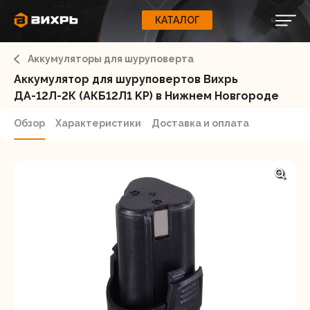
КАТАЛОГ
КАТАЛОГ
0
Свернуть
ВАШ ЗАКАЗ
ВХОД
Корзина
Аккумуляторы для шуруповерта
Вход
Регистрация
Ваша корзина пуста.
ЭЛЕКТРОИНСТРУМЕНТЫ
Аккумулятор для шуруповертов Вихрь
ДА-12Л-2К (АКБ12Л1 KP) в Нижнем Новгороде
О бренде
ИНСТРУМЕНТ
Обзор
Характеристики
Доставка и оплата
Блог
Доставка и оплата
НАСОСЫ
Сервис
Контакты
СЕЛЬХОЗТЕХНИКА
Забыли пароль?
ОБОРУДОВАНИЕ